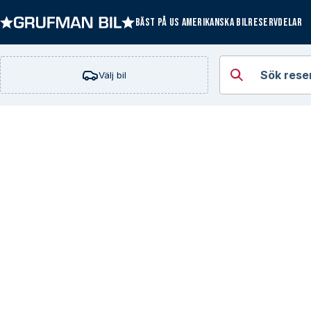
BÄST PÅ US AMERIKANSKA BILRESERVDELAR
Öppna kategorie
Sök rese
Välj bil