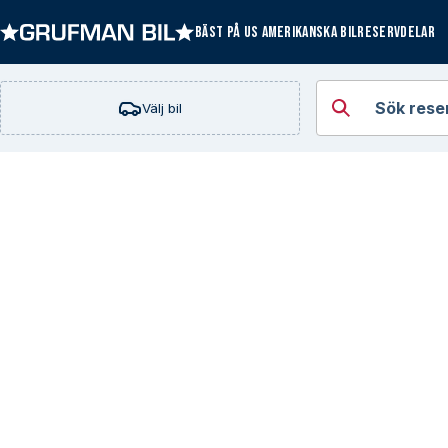
BÄST PÅ US AMERIKANSKA BILRESERVDELAR
Öppna kategorie
Sök rese
Välj bil