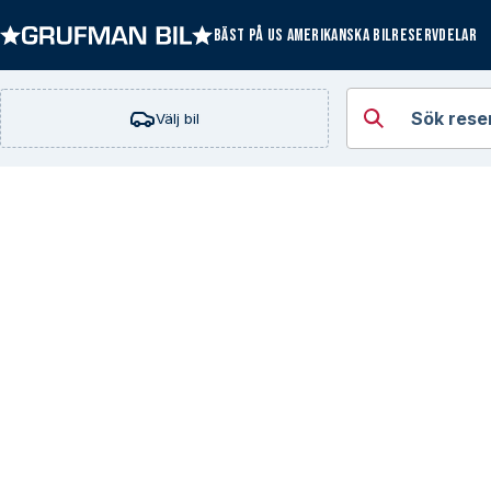
BÄST PÅ US AMERIKANSKA BILRESERVDELAR
Öppna kategorie
Sök rese
Välj bil