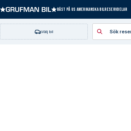
BÄST PÅ US AMERIKANSKA BILRESERVDELAR
Öppna kategorie
Sök rese
Välj bil