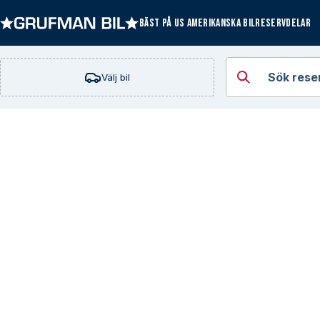
BÄST PÅ US AMERIKANSKA BILRESERVDELAR
Öppna kategorie
Sök rese
Välj bil