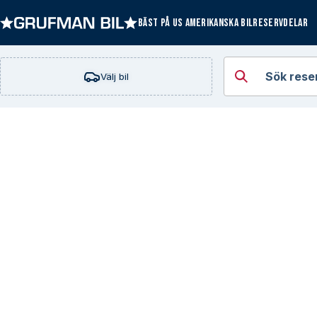
BÄST PÅ US AMERIKANSKA BILRESERVDELAR
Öppna kategorie
Sök rese
Välj bil