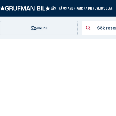
BÄST PÅ US AMERIKANSKA BILRESERVDELAR
Öppna kategorie
Sök rese
Välj bil