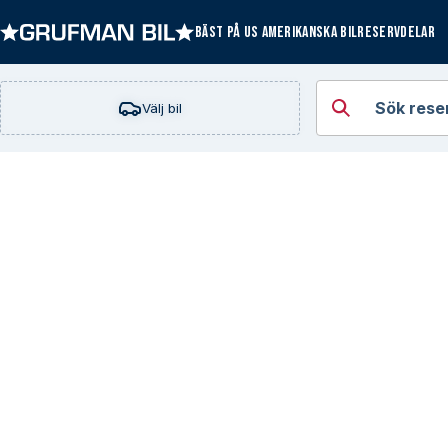
BÄST PÅ US AMERIKANSKA BILRESERVDELAR
Öppna kategorie
Sök rese
Välj bil