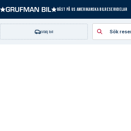
BÄST PÅ US AMERIKANSKA BILRESERVDELAR
Öppna kategorie
Sök rese
Välj bil