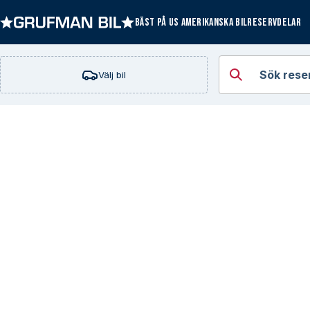
BÄST PÅ US AMERIKANSKA BILRESERVDELAR
Öppna kategorie
Sök rese
Välj bil