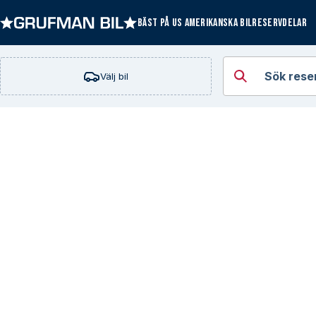
BÄST PÅ US AMERIKANSKA BILRESERVDELAR
Öppna kategorie
Sök rese
Välj bil