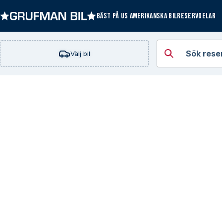
BÄST PÅ US AMERIKANSKA BILRESERVDELAR
Öppna kategorie
Sök rese
Välj bil