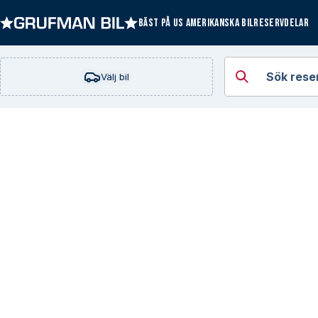
BÄST PÅ US AMERIKANSKA BILRESERVDELAR
Öppna kategorie
Sök rese
Välj bil