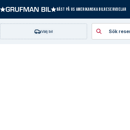
BÄST PÅ US AMERIKANSKA BILRESERVDELAR
Öppna kategorie
Sök rese
Välj bil