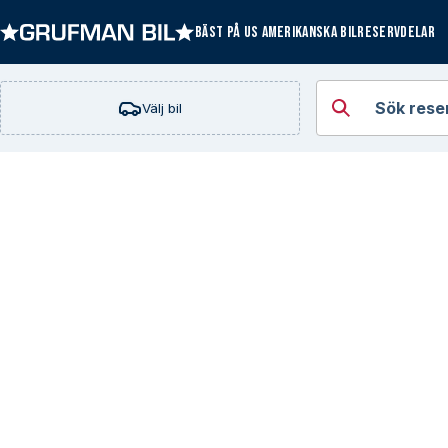
BÄST PÅ US AMERIKANSKA BILRESERVDELAR
Öppna kategorie
Sök rese
Välj bil