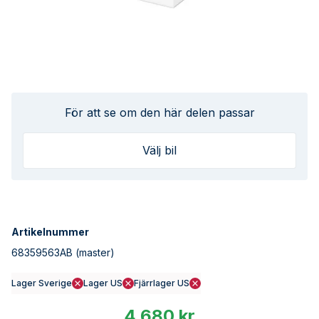
För att se om den här delen passar
Välj bil
Artikelnummer
68359563AB
(master)
Lager Sverige
Lager US
Fjärrlager US
4 680 kr