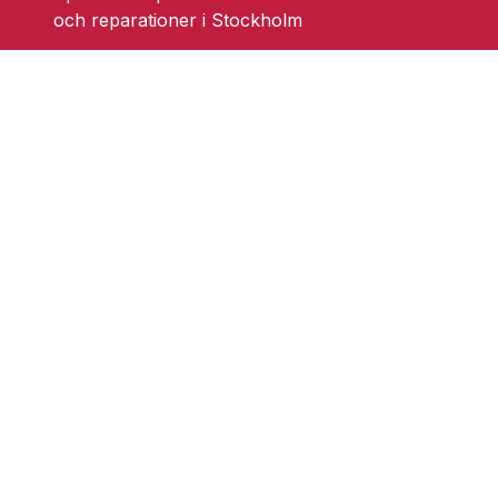
och reparationer i Stockholm
Ändra cookieinställningar
Skarprättarvägen 18
17677 Järfälla
info@grufmanbil.se
08 580 182 50
Startsida Grufman Bil
Våra tjänster
Om oss
Blogg
Youtube