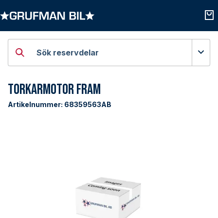
Öppna kategorier
Öpp
Sök reservdelar
Torkarmotor Fram
Artikelnummer:
68359563AB