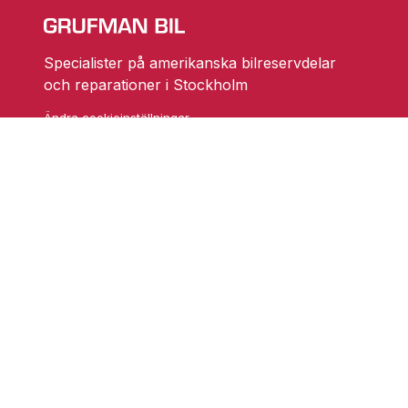
Specialister på amerikanska bilreservdelar
och reparationer i Stockholm
Ändra cookieinställningar
Skarprättarvägen 18
17677 Järfälla
info@grufmanbil.se
08 580 182 50
Startsida Grufman Bil
Våra tjänster
Om oss