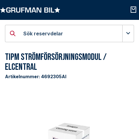
Öppna kategorier
Öpp
Sök reservdelar
TIPM Strömförsörjningsmodul /
Elcentral
Artikelnummer:
4692305AI