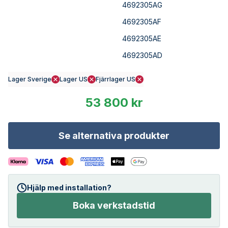
4692305AG
4692305AF
4692305AE
4692305AD
Lager Sverige
Lager US
Fjärrlager US
53 800 kr
Se alternativa produkter
Hjälp med installation?
Boka verkstadstid