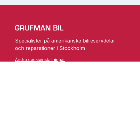
Specialister på amerikanska bilreservdelar
och reparationer i Stockholm
Ändra cookieinställningar
Skarprättarvägen 18
17677 Järfälla
info@grufmanbil.se
08 580 182 50
Startsida Grufman Bil