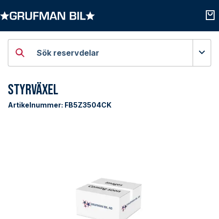
Öppna kategorier
Öpp
Sök reservdelar
Styrväxel
Artikelnummer:
FB5Z3504CK