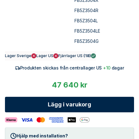
FB5Z3504X
FB5Z3504R
FB5Z3504L
FB5Z3504LE
FB5Z3504G
Lager Sverige
Lager US
Fjärrlager US
(
18
)
Produkten skickas från centrallager US
+10
dagar
47 640 kr
Lägg i varukorg
Hjälp med installation?