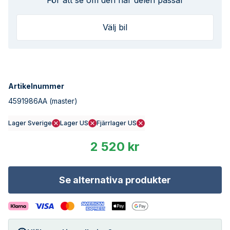
För att se om den här delen passar
Välj bil
Artikelnummer
4591986AA
(master)
Lager Sverige
Lager US
Fjärrlager US
2 520 kr
Se alternativa produkter