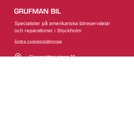
Specialister på amerikanska bilreservdelar
och reparationer i Stockholm
Ändra cookieinställningar
Skarprättarvägen 18
17677 Järfälla
info@grufmanbil.se
08 580 182 50
Startsida Grufman Bil
Våra tjänster
Om oss