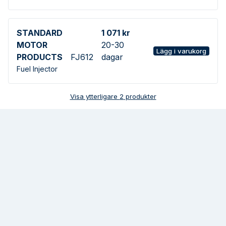
STANDARD
1 071 kr
MOTOR
20-30
Lägg i varukorg
PRODUCTS
FJ612
dagar
Fuel Injector
Visa ytterligare
2
produkter