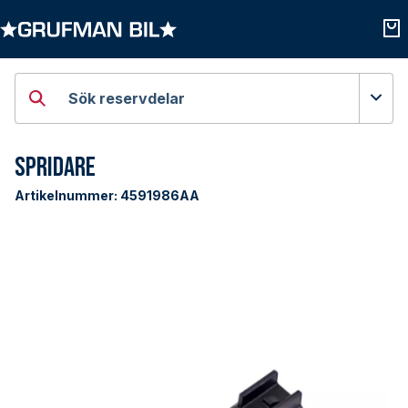
Öppna kategorier
Öpp
Sök reservdelar
Spridare
Artikelnummer:
4591986AA