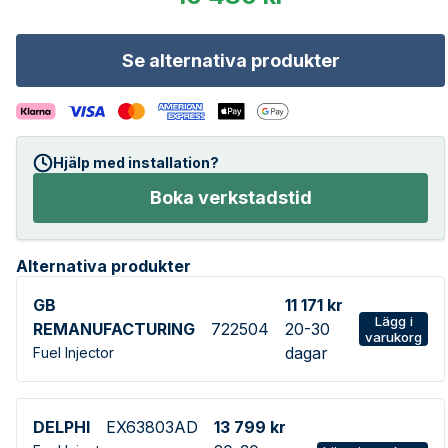
Se alternativa produkter
Hjälp med installation?
Boka verkstadstid
Alternativa produkter
GB
11 171 kr
Lägg i
REMANUFACTURING
722504
20-30
varukorg
dagar
Fuel Injector
DELPHI
EX63803AD
13 799 kr