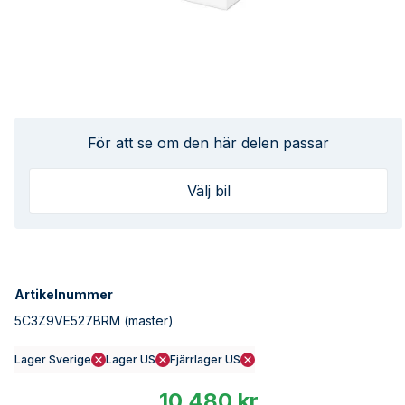
För att se om den här delen passar
Välj bil
Artikelnummer
5C3Z9VE527BRM
(master)
Lager Sverige
Lager US
Fjärrlager US
10 480 kr