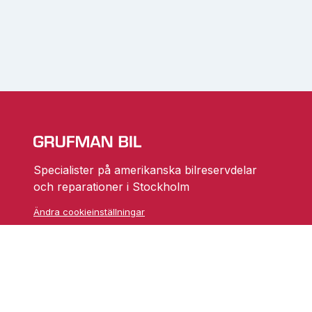
Specialister på amerikanska bilreservdelar
och reparationer i Stockholm
Ändra cookieinställningar
Skarprättarvägen 18
17677 Järfälla
info@grufmanbil.se