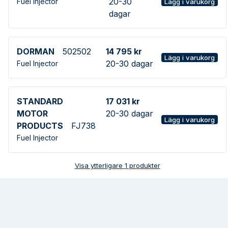
20-30
Fuel Injector
Lägg i varukorg
dagar
DORMAN
502502
14 795 kr
Lägg i varukorg
20-30 dagar
Fuel Injector
STANDARD
17 031 kr
MOTOR
20-30 dagar
Lägg i varukorg
PRODUCTS
FJ738
Fuel Injector
Visa ytterligare
1
produkter