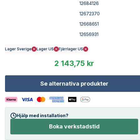
12684126
12672370
12668651
12656931
Lager Sverige
Lager US
Fjärrlager US
2 143,75 kr
Se alternativa produkter
Hjälp med installation?
Boka verkstadstid