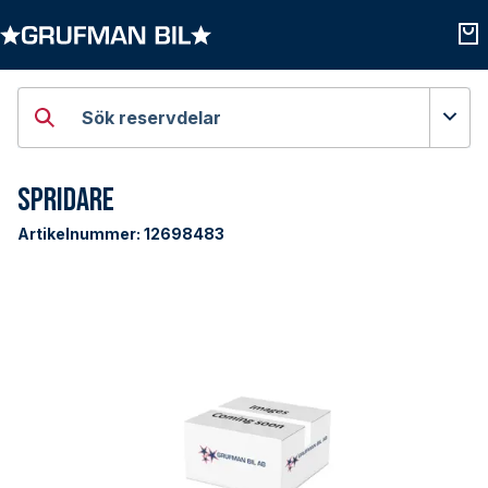
Öppna kategorier
Öpp
Sök reservdelar
Spridare
Artikelnummer:
12698483