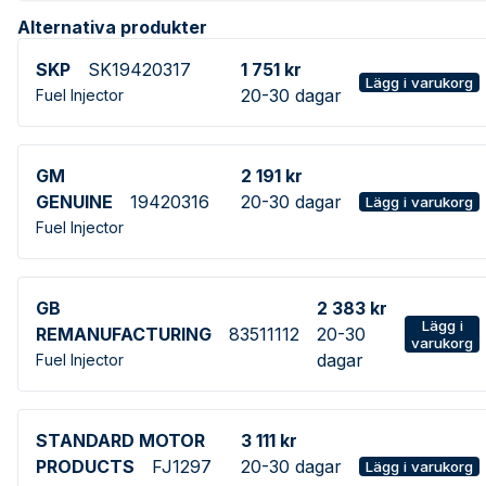
Alternativa produkter
SKP
SK19420317
1 751 kr
Lägg i varukorg
20-30 dagar
Fuel Injector
GM
2 191 kr
GENUINE
19420316
20-30 dagar
Lägg i varukorg
Fuel Injector
GB
2 383 kr
Lägg i
REMANUFACTURING
83511112
20-30
varukorg
dagar
Fuel Injector
STANDARD MOTOR
3 111 kr
PRODUCTS
FJ1297
20-30 dagar
Lägg i varukorg