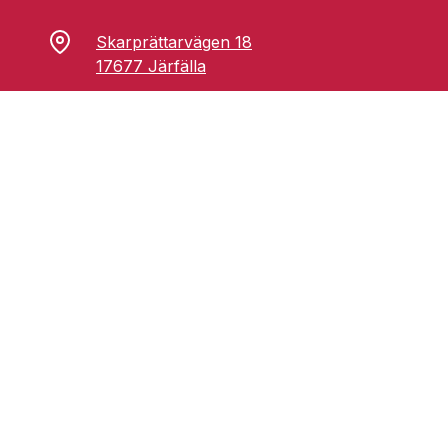
Skarprättarvägen 18
17677 Järfälla
info@grufmanbil.se
08 580 182 50
Startsida Grufman Bil
Våra tjänster
Om oss
Blogg
Youtube
Facebook