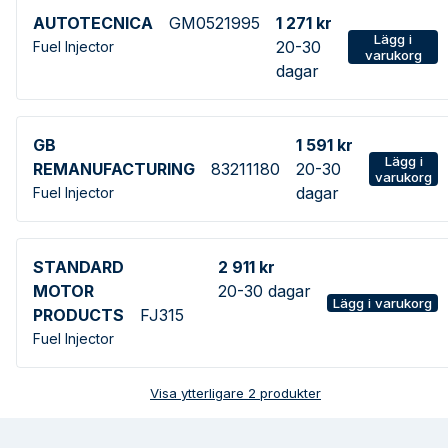
AUTOTECNICA
GM0521995
1 271 kr
Lägg i
20-30
Fuel Injector
varukorg
dagar
GB
1 591 kr
Lägg i
REMANUFACTURING
83211180
20-30
varukorg
dagar
Fuel Injector
STANDARD
2 911 kr
MOTOR
20-30 dagar
Lägg i varukorg
PRODUCTS
FJ315
Fuel Injector
Visa ytterligare
2
produkter