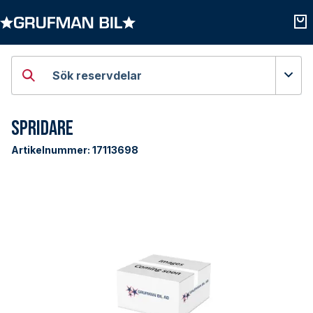
Öppna kategorier
Öpp
Sök reservdelar
Spridare
Artikelnummer:
17113698