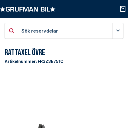
Öppna kategorier
Öpp
Sök reservdelar
Rattaxel Övre
Artikelnummer:
FR3Z3E751C