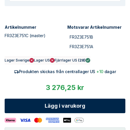
Artikelnummer
Motsvarar Artikelnummer
FR3Z3E751C
(master)
FR3Z3E751B
FR3Z3E751A
Lager Sverige
Lager US
Fjärrlager US
(
28
)
Produkten skickas från centrallager US
+10
dagar
3 276,25 kr
Lägg i varukorg