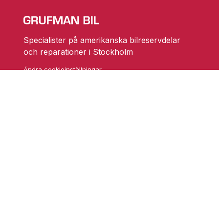
Specialister på amerikanska bilreservdelar
och reparationer i Stockholm
Ändra cookieinställningar
Skarprättarvägen 18
17677 Järfälla
info@grufmanbil.se
08 580 182 50
Startsida Grufman Bil
Våra tjänster
Om oss