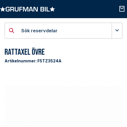
Öppna kategorier
Öpp
Sök reservdelar
Rattaxel Övre
Artikelnummer:
F5TZ3524A