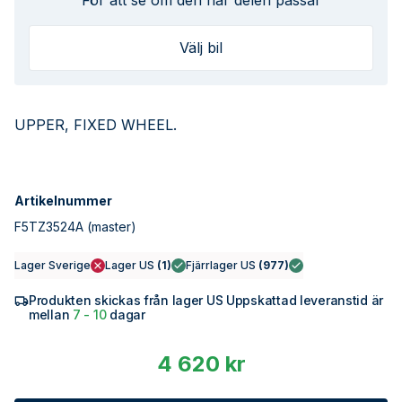
För att se om den här delen passar
Välj bil
UPPER, FIXED WHEEL.
Artikelnummer
F5TZ3524A
(master)
Lager Sverige
Lager US
(
1
)
Fjärrlager US
(
977
)
Produkten skickas från lager US Uppskattad leveranstid är
mellan
7 - 10
dagar
4 620 kr