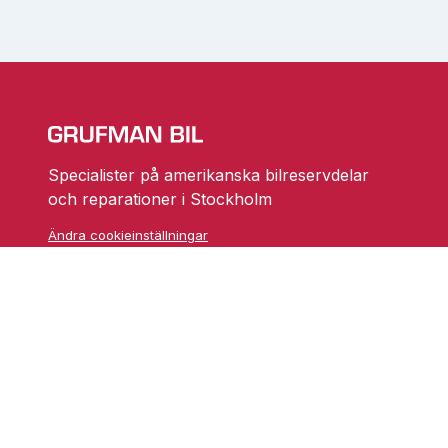
Specialister på amerikanska bilreservdelar
och reparationer i Stockholm
Ändra cookieinställningar
Skarprättarvägen 18
17677 Järfälla
info@grufmanbil.se
08 580 182 50