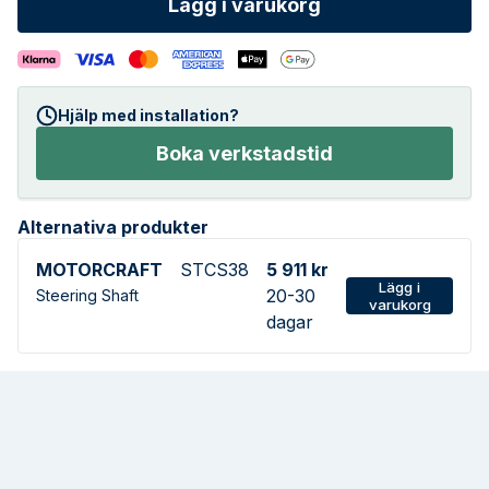
Lägg i varukorg
Hjälp med installation?
Boka verkstadstid
Alternativa produkter
MOTORCRAFT
STCS38
5 911 kr
Lägg i
20-30
Steering Shaft
varukorg
dagar