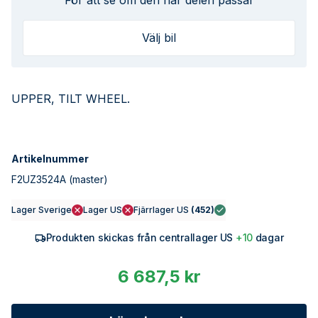
För att se om den här delen passar
Välj bil
UPPER, TILT WHEEL.
Artikelnummer
F2UZ3524A
(master)
Lager Sverige
Lager US
Fjärrlager US
(
452
)
Produkten skickas från centrallager US
+10
dagar
6 687,5 kr