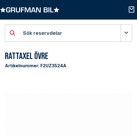
Öppna kategorier
Öpp
Sök reservdelar
Rattaxel Övre
Artikelnummer:
F2UZ3524A