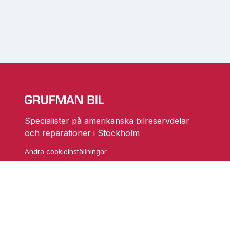
Specialister på amerikanska bilreservdelar
och reparationer i Stockholm
Ändra cookieinställningar
Skarprättarvägen 18
17677 Järfälla
info@grufmanbil.se