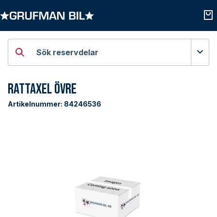
Öppna kategorier
Öpp
Sök reservdelar
Rattaxel Övre
Artikelnummer:
84246536