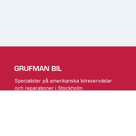
Specialister på amerikanska bilreservdelar
och reparationer i Stockholm
Ändra cookieinställningar
Skarprättarvägen 18
17677 Järfälla
info@grufmanbil.se