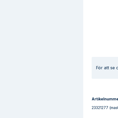
För att se
Artikelnumm
23321277
(mast