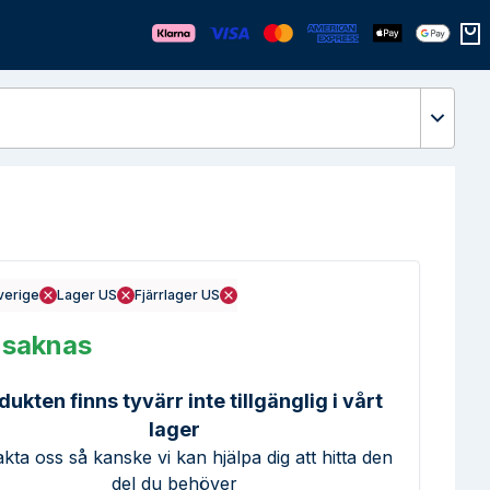
Öppn
verige
Lager US
Fjärrlager US
 saknas
dukten finns tyvärr inte tillgänglig i vårt
lager
kta oss så kanske vi kan hjälpa dig att hitta den
del du behöver