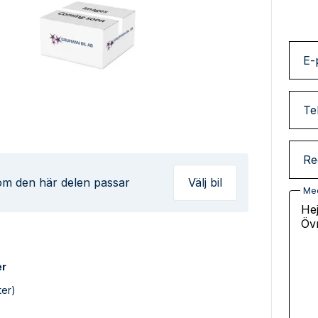
E-
Te
Re
 om den här delen passar
Välj bil
Me
er
er)