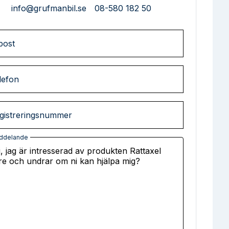
info@grufmanbil.se
08-580 182 50
post
lefon
gistreringsnummer
ddelande