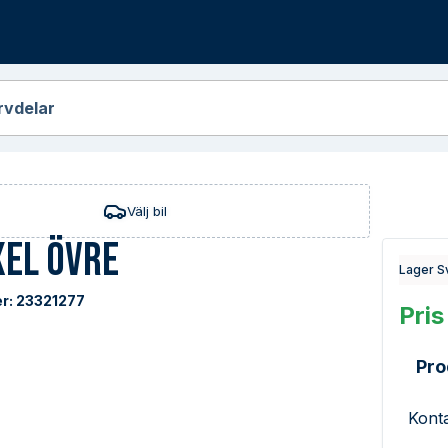
r
rvdelar
Välj bil
xel Övre
Lager S
r:
23321277
Pris
Pro
Konta