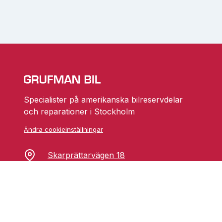
Specialister på amerikanska bilreservdelar
och reparationer i Stockholm
Ändra cookieinställningar
Skarprättarvägen 18
17677 Järfälla
info@grufmanbil.se
08 580 182 50