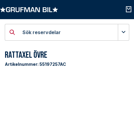
Öppna kategorier
Öpp
Sök reservdelar
Rattaxel Övre
Artikelnummer:
55197257AC