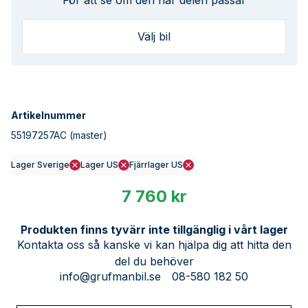
För att se om den här delen passar
Välj bil
Artikelnummer
55197257AC
(master)
Lager Sverige
Lager US
Fjärrlager US
7 760 kr
Produkten finns tyvärr inte tillgänglig i vårt lager
Kontakta oss så kanske vi kan hjälpa dig att hitta den
del du behöver
info@grufmanbil.se
08-580 182 50