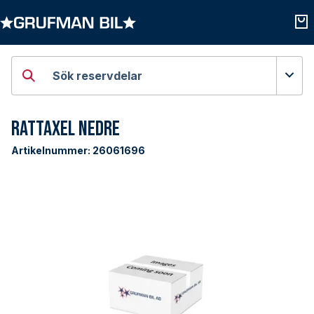
Öppna kategorier
Öpp
Sök reservdelar
Rattaxel Nedre
Artikelnummer:
26061696