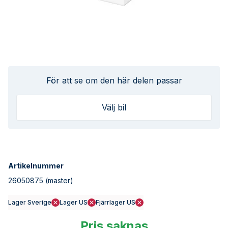
För att se om den här delen passar
Välj bil
Artikelnummer
26050875
(master)
Lager Sverige
Lager US
Fjärrlager US
Pris saknas