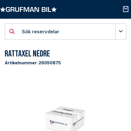
Öppna kategorier
Öpp
Sök reservdelar
Rattaxel Nedre
Artikelnummer:
26050875