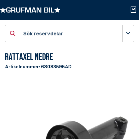
Öppna kategorier
Öpp
Sök reservdelar
Rattaxel Nedre
Artikelnummer:
68083595AD