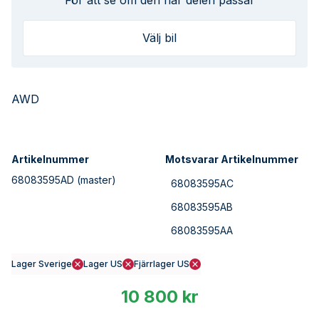
För att se om den här delen passar
Välj bil
AWD
Artikelnummer
Motsvarar Artikelnummer
68083595AD
(master)
68083595AC
68083595AB
68083595AA
Lager Sverige
Lager US
Fjärrlager US
10 800 kr