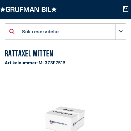
Öppna kategorier
Öpp
Sök reservdelar
Rattaxel Mitten
Artikelnummer:
ML3Z3E751B