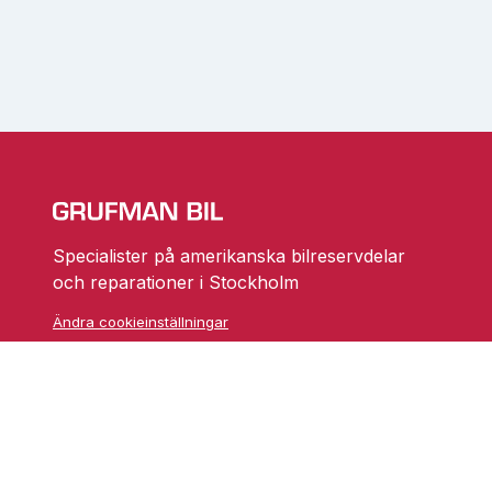
Specialister på amerikanska bilreservdelar
och reparationer i Stockholm
Ändra cookieinställningar
Skarprättarvägen 18
17677 Järfälla
info@grufmanbil.se