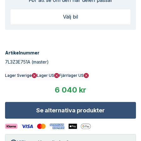
För att se om den här delen passar
Välj bil
Artikelnummer
7L3Z3E751A
(master)
Lager Sverige
Lager US
Fjärrlager US
6 040 kr
Se alternativa produkter