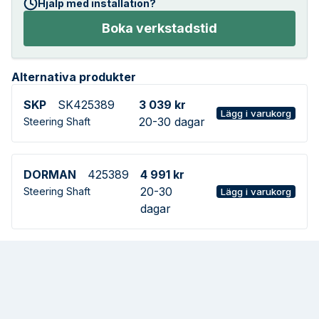
Hjälp med installation?
Boka verkstadstid
Alternativa produkter
SKP
SK425389
3 039 kr
Lägg i varukorg
20-30 dagar
Steering Shaft
DORMAN
425389
4 991 kr
20-30
Steering Shaft
Lägg i varukorg
dagar