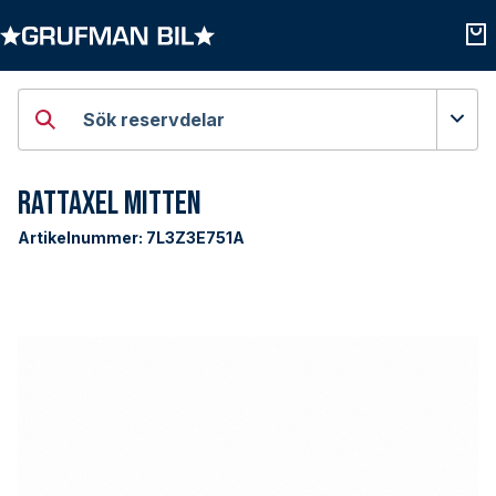
Öppna kategorier
Öpp
Sök reservdelar
Rattaxel Mitten
Artikelnummer:
7L3Z3E751A