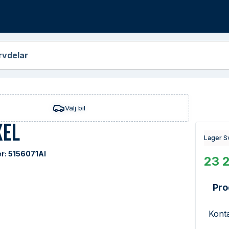
r
rvdelar
Välj bil
xel
Lager S
r:
5156071AI
23 
Pro
Konta