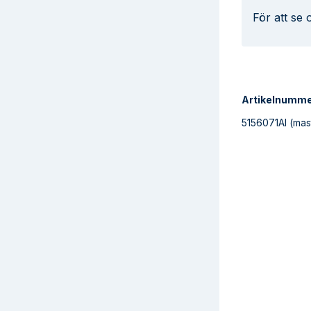
För att se
Artikelnumm
5156071AI
(mas