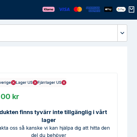
Öppn
verige
Lager US
Fjärrlager US
200 kr
dukten finns tyvärr inte tillgänglig i vårt
lager
kta oss så kanske vi kan hjälpa dig att hitta den
del du behöver