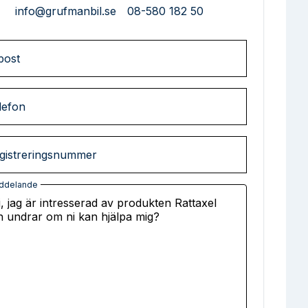
info@grufmanbil.se
08-580 182 50
post
lefon
gistreringsnummer
ddelande