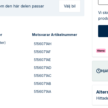
 om den här delen passar
Välj bil
Vi sk
produ
er
Motsvarar Artikelnummer
ter)
5156071AH
5156071AF
5156071AE
5156071AD
Hjäl
5156071AC
5156071AB
Alter
5156071AA
Hittad