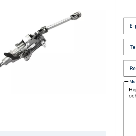
E-
Te
Re
Me