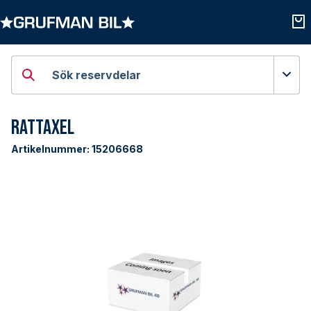
Öppna kategorier
Öpp
Sök reservdelar
Rattaxel
Artikelnummer:
15206668