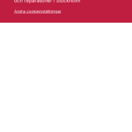
och reparationer i Stockholm
Ändra cookieinställningar
Skarprättarvägen 18
17677 Järfälla
info@grufmanbil.se
08 580 182 50
Startsida Grufman Bil
Våra tjänster
Om oss
Blogg
Youtube