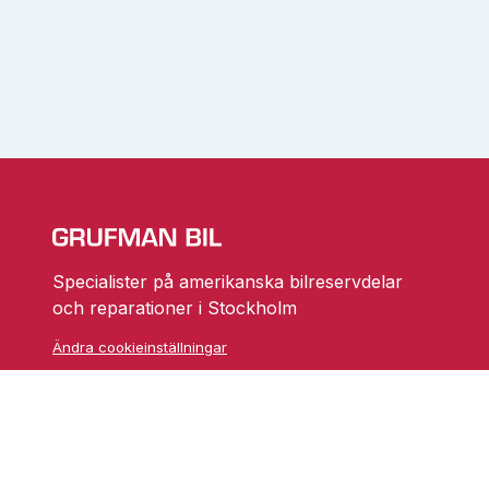
Specialister på amerikanska bilreservdelar
och reparationer i Stockholm
Ändra cookieinställningar
Skarprättarvägen 18
17677 Järfälla
info@grufmanbil.se