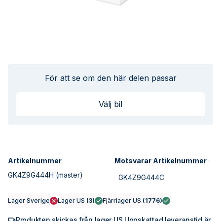
För att se om den här delen passar
Välj bil
Artikelnummer
Motsvarar Artikelnummer
GK4Z9G444H
(master)
GK4Z9G444C
Lager Sverige
Lager US
(
3
)
Fjärrlager US
(
1776
)
Produkten skickas från lager US Uppskattad leveranstid är