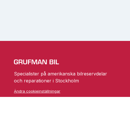
Specialister på amerikanska bilreservdelar
och reparationer i Stockholm
Ändra cookieinställningar
Skarprättarvägen 18
17677 Järfälla
info@grufmanbil.se