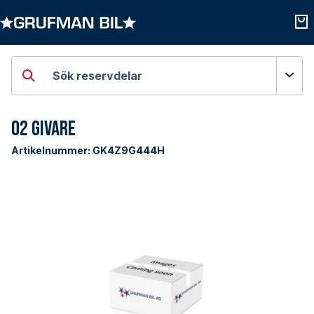
Öppna kategorier
Öpp
Sök reservdelar
O2 givare
Artikelnummer:
GK4Z9G444H