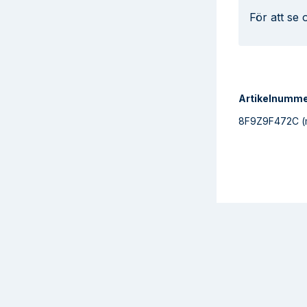
För att se
Artikelnumm
8F9Z9F472C
(