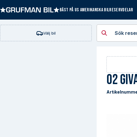
BÄST PÅ US AMERIKANSKA BILRESERVDELAR
Öppna kategorie
Sök rese
Välj bil
O2 giv
Artikelnumme