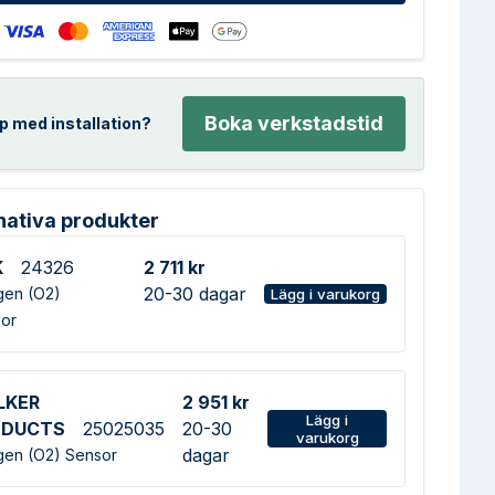
Boka verkstadstid
p med installation?
nativa produkter
K
24326
2 711 kr
20-30 dagar
en (O2)
Lägg i varukorg
or
LKER
2 951 kr
Lägg i
ODUCTS
25025035
20-30
varukorg
dagar
en (O2) Sensor