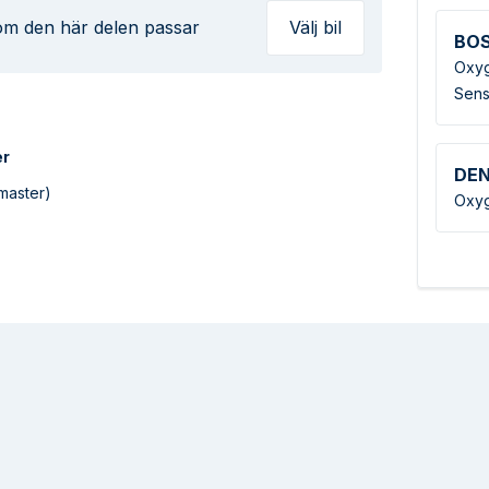
 om den här delen passar
Välj bil
BO
Oxyg
Sens
er
DE
master)
Oxyg