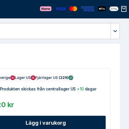
Öppn
verige
Lager US
Fjärrlager US
(
229
)
Produkten skickas från centrallager US
+10
dagar
0 kr
Lägg i varukorg