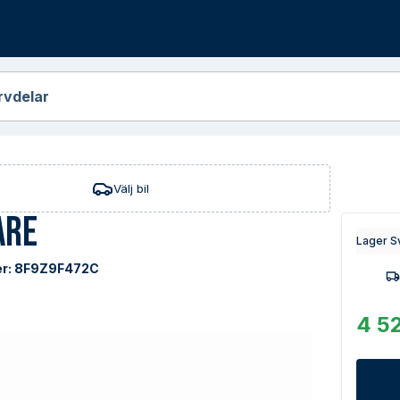
r
rvdelar
Välj bil
are
Lager S
r:
8F9Z9F472C
4 52