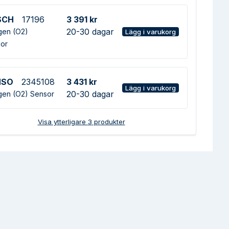
SCH
17196
3 391 kr
20-30 dagar
en (O2)
Lägg i varukorg
or
NSO
2345108
3 431 kr
Lägg i varukorg
20-30 dagar
en (O2) Sensor
Visa ytterligare
3
produkter