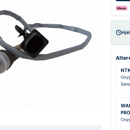
Hjäl
Alter
NT
Oxyg
Sens
WA
PR
Oxyg