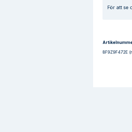
För att se
Artikelnumm
8F9Z9F472E
(