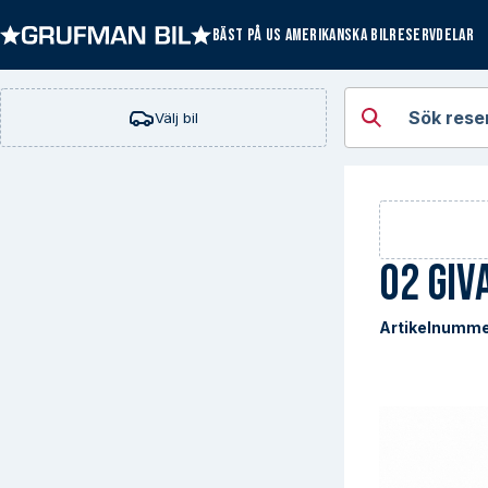
BÄST PÅ US AMERIKANSKA BILRESERVDELAR
Öppna kategorie
Sök rese
Välj bil
O2 giv
Artikelnumme