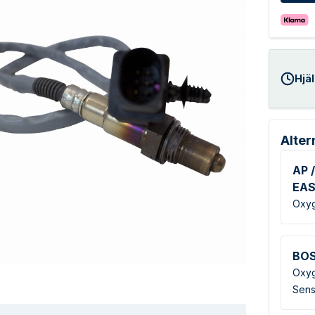
Hjäl
Alter
AP /
EA
Oxyg
BO
Oxyg
Sens