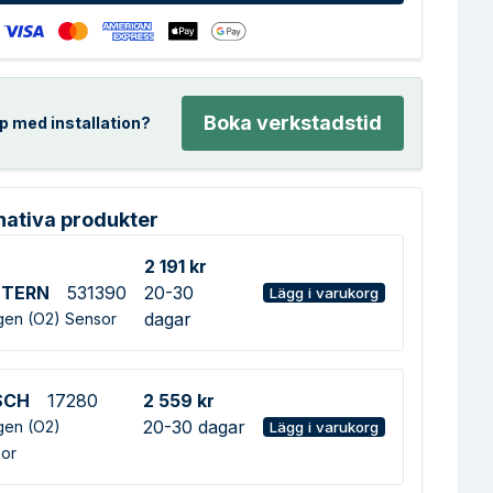
Boka verkstadstid
p med installation?
nativa produkter
2 191 kr
STERN
531390
20-30
Lägg i varukorg
dagar
en (O2) Sensor
SCH
17280
2 559 kr
20-30 dagar
en (O2)
Lägg i varukorg
or