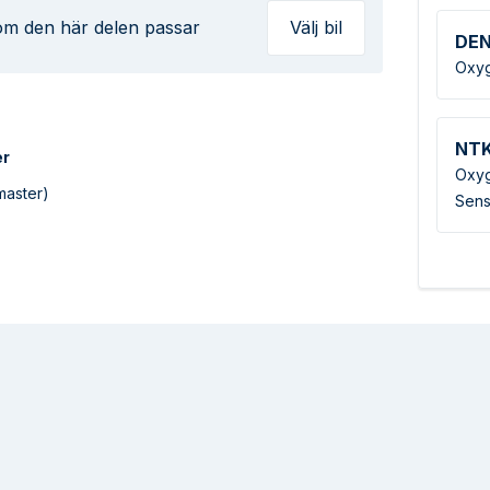
 om den här delen passar
Välj bil
DE
Oxyg
NT
er
Oxyg
master)
Sens