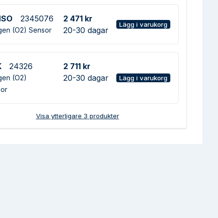
NSO
2345076
2 471 kr
Lägg i varukorg
20-30 dagar
en (O2) Sensor
K
24326
2 711 kr
20-30 dagar
en (O2)
Lägg i varukorg
or
Visa ytterligare
3
produkter