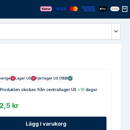
Öppn
verige
Lager US
Fjärrlager US
(
153
)
Produkten skickas från centrallager US
+10
dagar
2,5 kr
Lägg i varukorg