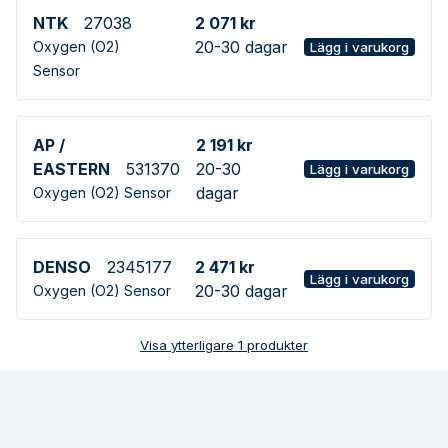
NTK
27038
2 071 kr
20-30 dagar
Oxygen (O2)
Lägg i varukorg
Sensor
AP /
2 191 kr
EASTERN
531370
20-30
Lägg i varukorg
dagar
Oxygen (O2) Sensor
DENSO
2345177
2 471 kr
Lägg i varukorg
20-30 dagar
Oxygen (O2) Sensor
Visa ytterligare
1
produkter