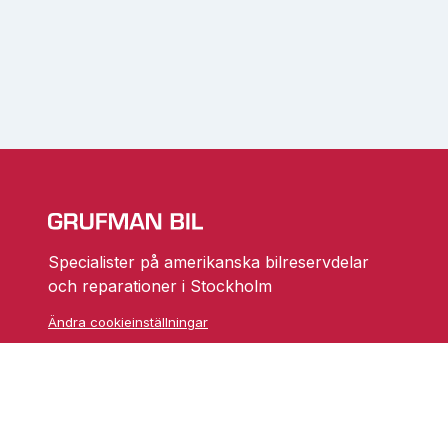
Specialister på amerikanska bilreservdelar
och reparationer i Stockholm
Ändra cookieinställningar
Skarprättarvägen 18
17677 Järfälla
info@grufmanbil.se