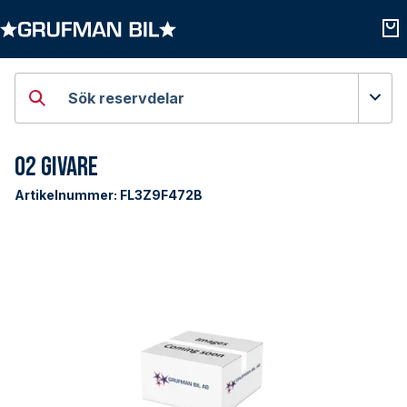
Öppna kategorier
Öpp
Sök reservdelar
O2 Givare
Artikelnummer:
FL3Z9F472B