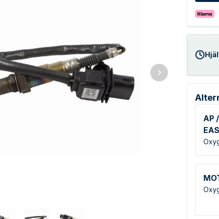
Hjäl
Alter
AP /
EA
Oxyg
MO
Oxyg