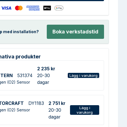
Boka verkstadstid
p med installation?
nativa produkter
2 235 kr
STERN
531374
20-30
Lägg i varukorg
dagar
en (O2) Sensor
TORCRAFT
DY1183
2 751 kr
Lägg i
20-30
en (O2) Sensor
varukorg
dagar