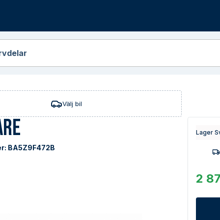
r
rvdelar
Välj bil
are
Lager S
r:
BA5Z9F472B
2 87