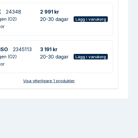
K
24348
2 991 kr
20-30 dagar
en (O2)
Lägg i varukorg
or
NSO
2345113
3 191 kr
20-30 dagar
en (O2)
Lägg i varukorg
or
Visa ytterligare
1
produkter