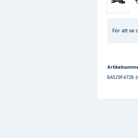
För att se
Artikelnumm
BA5Z9F472B
(