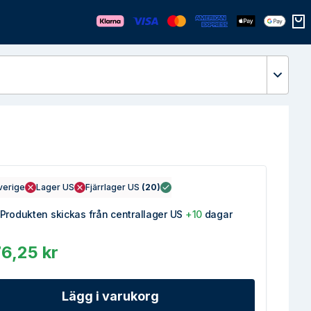
Öppn
verige
Lager US
Fjärrlager US
(
20
)
Produkten skickas från centrallager US
+10
dagar
6,25 kr
Lägg i varukorg