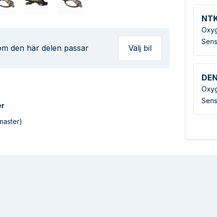
NT
Oxyg
Sens
 om den här delen passar
Välj bil
DE
Oxyg
Sens
er
master)