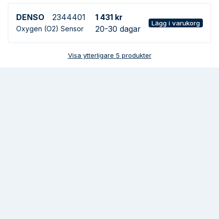
DENSO
2344401
1 431 kr
Lägg i varukorg
20-30 dagar
Oxygen (O2) Sensor
Visa ytterligare
5
produkter