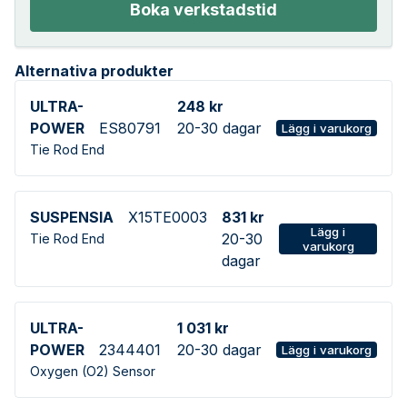
Boka verkstadstid
Alternativa produkter
ULTRA-
248 kr
POWER
ES80791
20-30 dagar
Lägg i varukorg
Tie Rod End
SUSPENSIA
X15TE0003
831 kr
Lägg i
20-30
Tie Rod End
varukorg
dagar
ULTRA-
1 031 kr
POWER
2344401
20-30 dagar
Lägg i varukorg
Oxygen (O2) Sensor