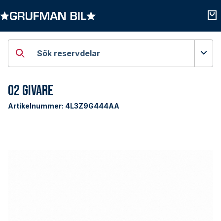
Öppna kategorier
Öpp
Sök reservdelar
O2 Givare
Artikelnummer:
4L3Z9G444AA