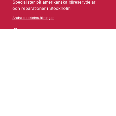
Specialister på amerikanska bilreservdelar
och reparationer i Stockholm
Ändra cookieinställningar
Skarprättarvägen 18
17677 Järfälla
info@grufmanbil.se
08 580 182 50
Startsida Grufman Bil
Våra tjänster
Om oss
Blogg