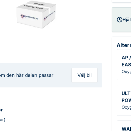
Hjäl
Alter
AP /
EA
Oxyg
 om den här delen passar
Välj bil
ULT
PO
Oxyg
er
er)
WA