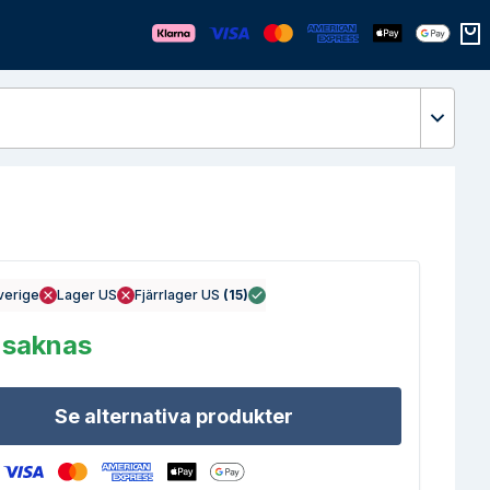
Öppn
verige
Lager US
Fjärrlager US
(
15
)
 saknas
Se alternativa produkter