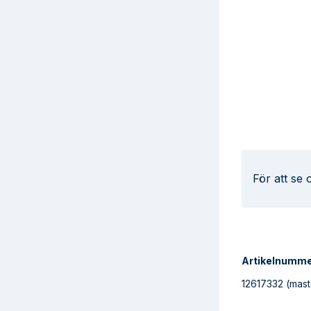
För att se
Artikelnumm
12617332
(mast