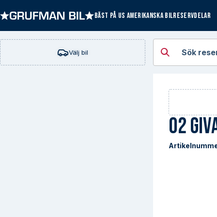
BÄST PÅ US AMERIKANSKA BILRESERVDELAR
Öppna kategorie
Sök rese
Välj bil
O2 Giv
Artikelnumme