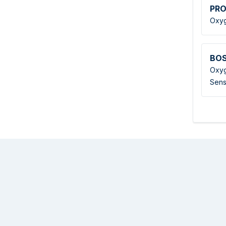
PR
Oxyg
BO
Oxyg
Sens