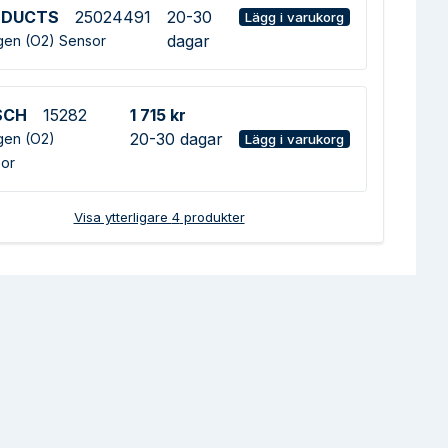
ODUCTS
25024491
20-30
Lägg i varukorg
dagar
en (O2) Sensor
SCH
15282
1 715 kr
20-30 dagar
en (O2)
Lägg i varukorg
or
Visa ytterligare
4
produkter