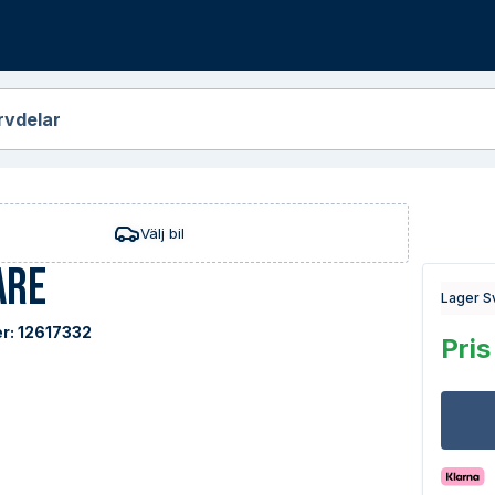
r
rvdelar
Välj bil
are
Lager S
r:
12617332
Pris