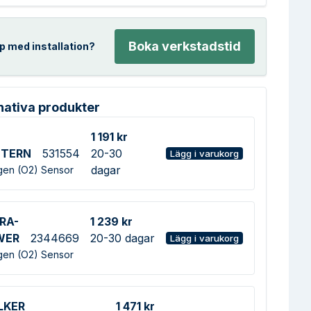
Boka verkstadstid
p med installation?
nativa produkter
1 191 kr
STERN
531554
20-30
Lägg i varukorg
dagar
en (O2) Sensor
RA-
1 239 kr
WER
2344669
20-30 dagar
Lägg i varukorg
en (O2) Sensor
LKER
1 471 kr