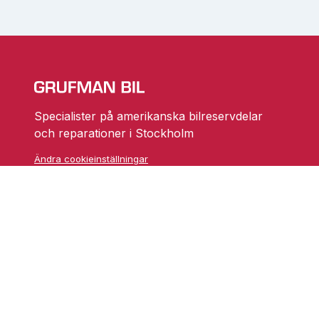
Specialister på amerikanska bilreservdelar
och reparationer i Stockholm
Ändra cookieinställningar
Skarprättarvägen 18
17677 Järfälla
info@grufmanbil.se
08 580 182 50
Startsida Grufman Bil