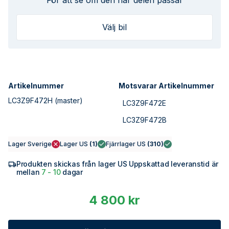
För att se om den här delen passar
Välj bil
Artikelnummer
Motsvarar Artikelnummer
LC3Z9F472H
(master)
LC3Z9F472E
LC3Z9F472B
Lager Sverige
Lager US
(
1
)
Fjärrlager US
(
310
)
Produkten skickas från lager US Uppskattad leveranstid är
mellan
7 - 10
dagar
4 800 kr