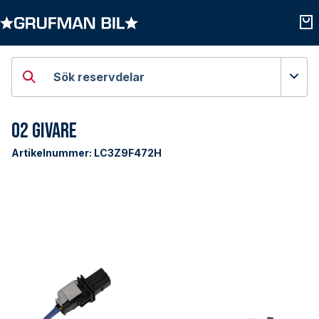
Öppna kategorier
Öpp
Sök reservdelar
O2 Givare
Artikelnummer:
LC3Z9F472H