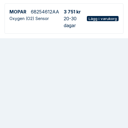
MOPAR
68254612AA
3 751 kr
20-30
Oxygen (O2) Sensor
Lägg i varukorg
dagar