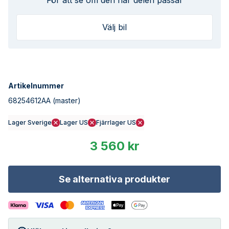
För att se om den här delen passar
Välj bil
Artikelnummer
68254612AA
(master)
Lager Sverige
Lager US
Fjärrlager US
3 560 kr
Se alternativa produkter