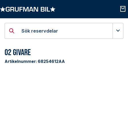
Öppna kategorier
Öpp
Sök reservdelar
O2 Givare
Artikelnummer:
68254612AA