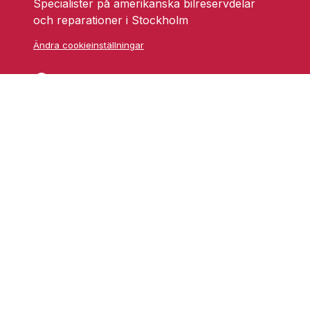
Specialister på amerikanska bilreservdelar
och reparationer i Stockholm
Ändra cookieinställningar
Skarprättarvägen 18
17677 Järfälla
info@grufmanbil.se
08 580 182 50
Startsida Grufman Bil
Våra tjänster
Om oss
Blogg
Youtube