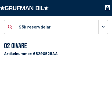
Öppna kategorier
Öpp
Sök reservdelar
O2 Givare
Artikelnummer:
68290528AA