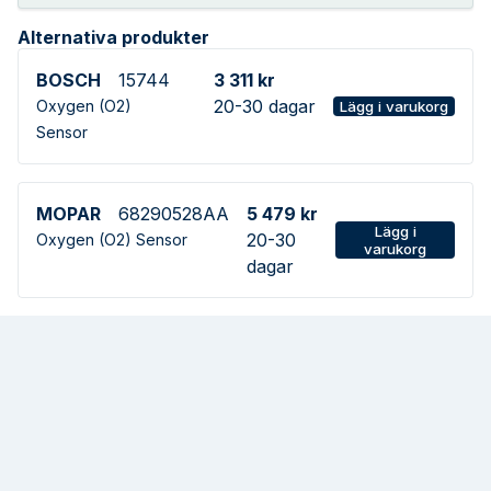
Alternativa produkter
BOSCH
15744
3 311 kr
20-30 dagar
Oxygen (O2)
Lägg i varukorg
Sensor
MOPAR
68290528AA
5 479 kr
Lägg i
20-30
Oxygen (O2) Sensor
varukorg
dagar