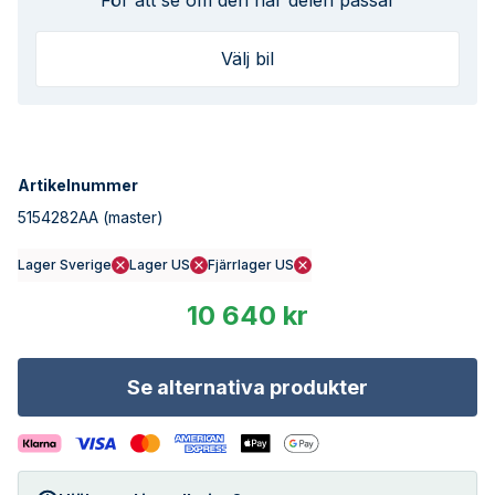
För att se om den här delen passar
Välj bil
Artikelnummer
5154282AA
(master)
Lager Sverige
Lager US
Fjärrlager US
10 640 kr
Se alternativa produkter