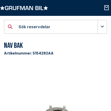
Öppna kategorier
Öpp
Sök reservdelar
Nav bak
Artikelnummer:
5154282AA