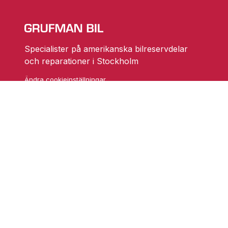
Specialister på amerikanska bilreservdelar
och reparationer i Stockholm
Ändra cookieinställningar
Skarprättarvägen 18
17677 Järfälla
info@grufmanbil.se
08 580 182 50
Startsida Grufman Bil
Våra tjänster