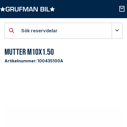
Öppna kategorier
Öpp
Sök reservdelar
Mutter M10x1.50
Artikelnummer:
100435100A