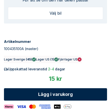
För att se om den här delen passar
Välj bil
Artikelnummer
100435100A
(master)
Lager Sverige
(
45
)
Lager US
(
1
)
Fjärrlager US
Uppskattad leveranstid
2-4
dagar
15 kr
Lägg i varukorg