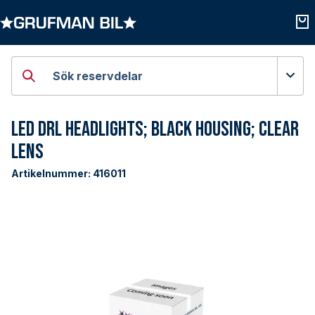
Öppna kategorier
Öpp
Sök reservdelar
LED DRL Headlights; Black Housing; Clear
Lens
Artikelnummer:
416011