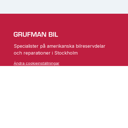
Specialister på amerikanska bilreservdelar
och reparationer i Stockholm
Ändra cookieinställningar
Skarprättarvägen 18
17677 Järfälla
info@grufmanbil.se
08 580 182 50
Startsida Grufman Bil