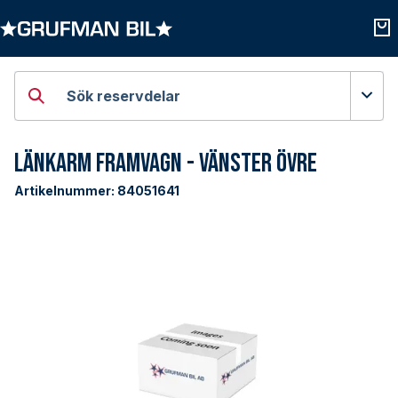
Öppna kategorier
Öpp
Sök reservdelar
Länkarm Framvagn - Vänster Övre
Artikelnummer:
84051641