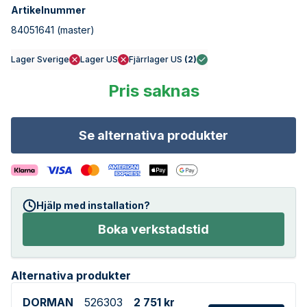
Artikelnummer
84051641
(master)
Lager Sverige
Lager US
Fjärrlager US
(
2
)
Pris saknas
Se alternativa produkter
Hjälp med installation?
Boka verkstadstid
Alternativa produkter
DORMAN
526303
2 751 kr